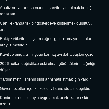
Analiz notlarını kısa madde işaretleriyle tutmak belleği
rahatlatır.
Canlı ekranda tek bir göstergeye kilitlenmek gürültüyü
artırır.
Bakiye etiketlerini işlem çağrısı gibi okumayın; bunlar
arayüz metnidir.
Kayıt ve giriş ayrımı çoğu karmaşayı daha baştan çözer.
2026 notları değiştikçe eski ekran görüntülerinin ağırlığı
düşer.
Yardım metni, sitenin sınırlarını hatırlatmak için vardır.
Güven rozetleri içerik ilkesidir; lisans iddiası değildir.
Kontrol listesini sırayla uygulamak acele karar riskini
azaltır.