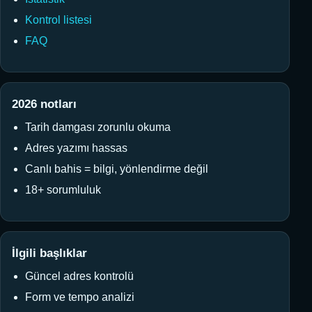
Kontrol listesi
FAQ
2026 notları
Tarih damgası zorunlu okuma
Adres yazımı hassas
Canlı bahis = bilgi, yönlendirme değil
18+ sorumluluk
İlgili başlıklar
Güncel adres kontrolü
Form ve tempo analizi