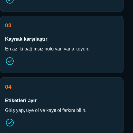
03
Kaynak karşılaştır
En az iki bağımsız notu yan yana koyun.
04
Etiketleri ayır
Giriş yap, üye ol ve kayıt ol farkını bilin.