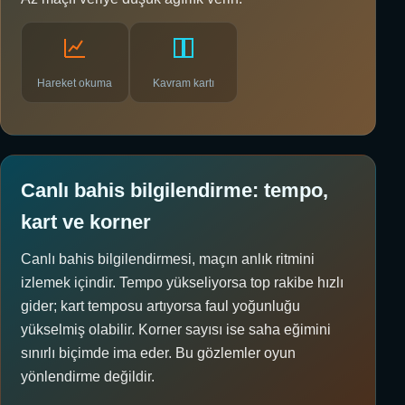
Hareket okuma
Kavram kartı
Canlı bahis bilgilendirme: tempo,
kart ve korner
Canlı bahis bilgilendirmesi, maçın anlık ritmini
izlemek içindir. Tempo yükseliyorsa top rakibe hızlı
gider; kart temposu artıyorsa faul yoğunluğu
yükselmiş olabilir. Korner sayısı ise saha eğimini
sınırlı biçimde ima eder. Bu gözlemler oyun
yönlendirme değildir.