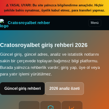
⚠️ YASAL UYARI: Bu site yalnızca bilgilendirme amaçlıdır. Hiçbir
şekilde bahis oynatmaz, üyelik kabul etmez, para transferi yapmaz.
Cratosroyalbet rehber
Menü
Cratosroyalbet giriş rehberi 2026
Güncel giriş, güncel adres, analiz ve istatistik notlarını
sakin bir çerçevede toplayan bağımsız bilgi platformu.
Burada yalnızca rehberlik vardır; giriş yap, üye ol veya
para yatır işlemi yürütülmez.
Güncel giriş rehberi
2026 analiz özeti