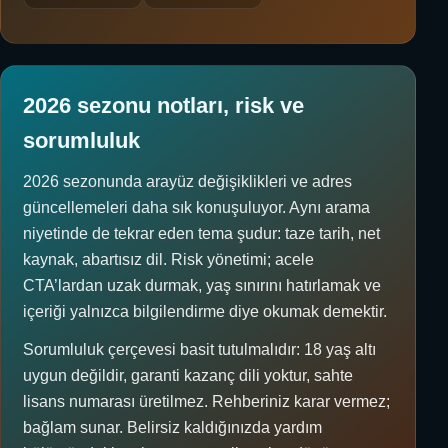
2026 sezonu notları, risk ve
sorumluluk
2026 sezonunda arayüz değişiklikleri ve adres
güncellemeleri daha sık konuşuluyor. Aynı arama
niyetinde de tekrar eden tema şudur: taze tarih, net
kaynak, abartısız dil. Risk yönetimi; acele
CTA’lardan uzak durmak, yaş sınırını hatırlamak ve
içeriği yalnızca bilgilendirme diye okumak demektir.
Sorumluluk çerçevesi basit tutulmalıdır: 18 yaş altı
uygun değildir, garanti kazanç dili yoktur, sahte
lisans numarası üretilmez. Rehberiniz karar vermez;
bağlam sunar. Belirsiz kaldığınızda yardım