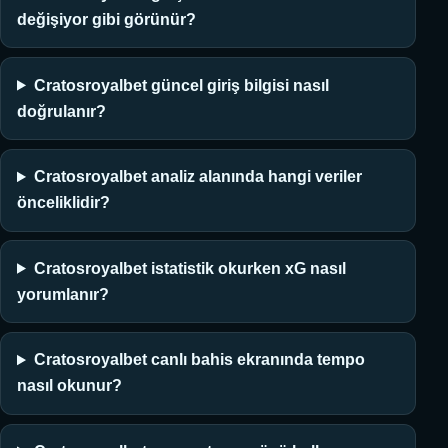
değişiyor gibi görünür?
Cratosroyalbet güncel giriş bilgisi nasıl
doğrulanır?
Cratosroyalbet analiz alanında hangi veriler
önceliklidir?
Cratosroyalbet istatistik okurken xG nasıl
yorumlanır?
Cratosroyalbet canlı bahis ekranında tempo
nasıl okunur?