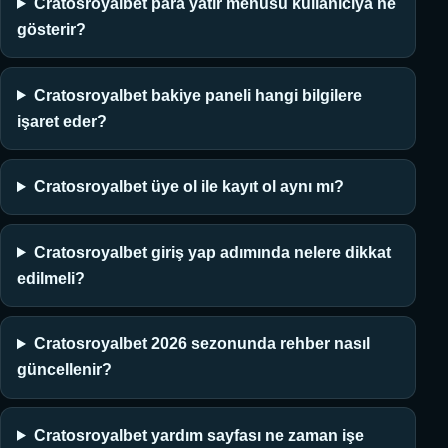
Cratosroyalbet para yatır menüsü kullanıcıya ne
gösterir?
Cratosroyalbet bakiye paneli hangi bilgilere
işaret eder?
Cratosroyalbet üye ol ile kayıt ol aynı mı?
Cratosroyalbet giriş yap adımında nelere dikkat
edilmeli?
Cratosroyalbet 2026 sezonunda rehber nasıl
güncellenir?
Cratosroyalbet yardım sayfası ne zaman işe