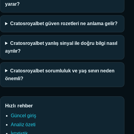
yarar?
Cratosroyalbet güven rozetleri ne anlama gelir?
Cratosroyalbet yanlış sinyal ile doğru bilgi nasıl
ayrılır?
Cratosroyalbet sorumluluk ve yaş sınırı neden
önemli?
Hızlı rehber
Güncel giriş
Analiz özeti
İstatistik