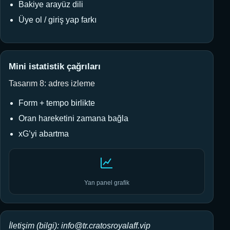
Bakiye arayüz dili
Üye ol / giriş yap farkı
Mini istatistik çağrıları
Tasarım 8: adres izleme
Form + tempo birlikte
Oran hareketini zamana bağla
xG’yi abartma
Yan panel grafik
İletişim (bilgi): info@tr.cratosroyalaff.vip