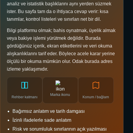
analiz ve istatistik başlıklarını aynı yerden süzmek
ister. Bu sayfa tam da o ihtiyaca cevap verir: kısa
tanımlar, kontrol listeleri ve sınırları net bir dil.
Bilgi platformu olmak; bahis oynatmak, üyelik almak
veya bakiye işlemi yürütmek değildir. Burada
gördüğünüz içerik, ekran etiketlerini ve veri okuma
alışkanlıklarını tarif eder. Böylece acele karar yerine
ölçülü bir okuma mümkün olur. Odak burada adres
izleme yaklaşımıdır.
Marka ikonu
Rehber katmanı
Konum / bağlam
Bağımsız anlatım ve tarih damgası
İzinli ifadelerle sade anlatım
Risk ve sorumluluk sınırlarının açık yazılması