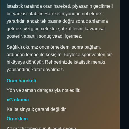
İstatistik tarafında oran hareketi, piyasanın gecikmeli
bir yankısı olabilir. Hareketin yönünü not etmek
yararlıdır; ancak tek başına doğru sonuç anlamına
gelmez. xG gibi metrikler şut kalitesini kavramsal
gösterir, abartılı sonuç vaadi içermez.
Sağlıklı okuma: önce örneklem, sonra bağlam,
ardından tempo ile kesişim. Böylece spor verileri bir
hikâyeye dönüşür. Rehberinizde istatistik merakı
yapılandırır, karar dayatmaz.
Oran hareketi
Yön ve zaman damgasıyla not edilir.
xG okuma
Kalite sinyali; garanti değildir.
Örneklem
Az maçlı veriye düşük ağırlık verin.