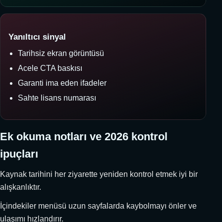
Yanıltıcı sinyal
Tarihsiz ekran görüntüsü
Acele CTA baskısı
Garanti ima eden ifadeler
Sahte lisans numarası
Ek okuma notları ve 2026 kontrol
ipuçları
Kaynak tarihini her ziyarette yeniden kontrol etmek iyi bir
alışkanlıktır.
İçindekiler menüsü uzun sayfalarda kaybolmayı önler ve
ulaşımı hızlandırır.