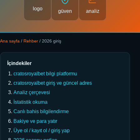
logo
güven
analiz
Ana sayfa
/
Rehber
/
2026 giriş
İçindekiler
cratosroyalbet bilgi platformu
cratosroyalbet giriş ve güncel adres
Analiz çerçevesi
İstatistik okuma
Canlı bahis bilgilendirme
Bakiye ve para yatır
Üye ol / kayıt ol / giriş yap