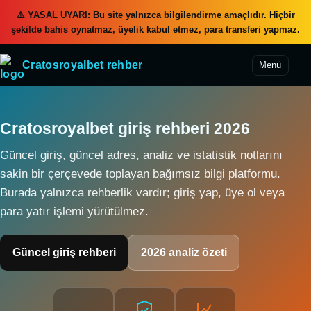
⚠️ YASAL UYARI: Bu site yalnızca bilgilendirme amaçlıdır. Hiçbir
şekilde bahis oynatmaz, üyelik kabul etmez, para transferi yapmaz.
Cratosroyalbet rehber
Menü
Cratosroyalbet giriş rehberi 2026
Güncel giriş, güncel adres, analiz ve istatistik notlarını
sakin bir çerçevede toplayan bağımsız bilgi platformu.
Burada yalnızca rehberlik vardır; giriş yap, üye ol veya
para yatır işlemi yürütülmez.
Güncel giriş rehberi
2026 analiz özeti