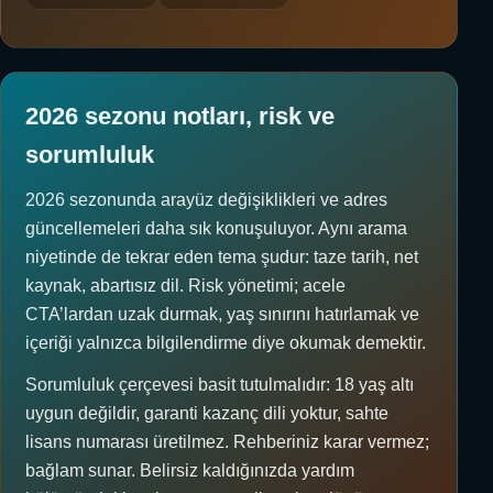
2026 sezonu notları, risk ve
sorumluluk
2026 sezonunda arayüz değişiklikleri ve adres
güncellemeleri daha sık konuşuluyor. Aynı arama
niyetinde de tekrar eden tema şudur: taze tarih, net
kaynak, abartısız dil. Risk yönetimi; acele
CTA’lardan uzak durmak, yaş sınırını hatırlamak ve
içeriği yalnızca bilgilendirme diye okumak demektir.
Sorumluluk çerçevesi basit tutulmalıdır: 18 yaş altı
uygun değildir, garanti kazanç dili yoktur, sahte
lisans numarası üretilmez. Rehberiniz karar vermez;
bağlam sunar. Belirsiz kaldığınızda yardım