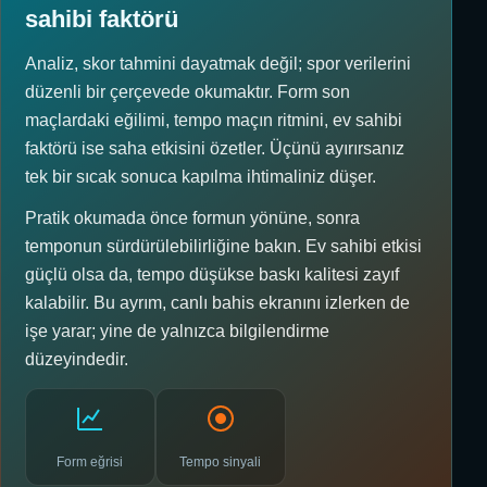
sahibi faktörü
Analiz, skor tahmini dayatmak değil; spor verilerini
düzenli bir çerçevede okumaktır. Form son
maçlardaki eğilimi, tempo maçın ritmini, ev sahibi
faktörü ise saha etkisini özetler. Üçünü ayırırsanız
tek bir sıcak sonuca kapılma ihtimaliniz düşer.
Pratik okumada önce formun yönüne, sonra
temponun sürdürülebilirliğine bakın. Ev sahibi etkisi
güçlü olsa da, tempo düşükse baskı kalitesi zayıf
kalabilir. Bu ayrım, canlı bahis ekranını izlerken de
işe yarar; yine de yalnızca bilgilendirme
düzeyindedir.
Form eğrisi
Tempo sinyali