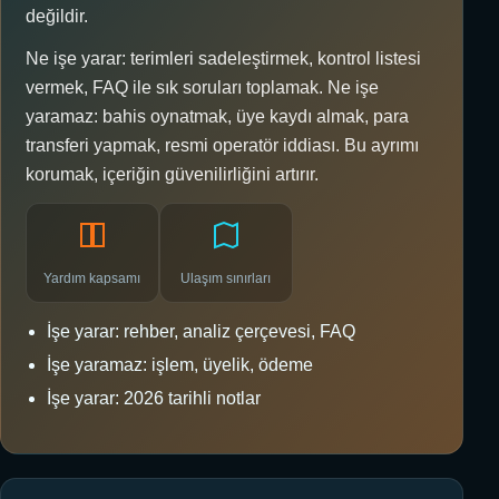
değildir.
Ne işe yarar: terimleri sadeleştirmek, kontrol listesi
vermek, FAQ ile sık soruları toplamak. Ne işe
yaramaz: bahis oynatmak, üye kaydı almak, para
transferi yapmak, resmi operatör iddiası. Bu ayrımı
korumak, içeriğin güvenilirliğini artırır.
Yardım kapsamı
Ulaşım sınırları
İşe yarar: rehber, analiz çerçevesi, FAQ
İşe yaramaz: işlem, üyelik, ödeme
İşe yarar: 2026 tarihli notlar