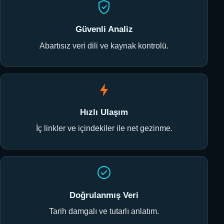
Güvenli Analiz
Abartısız veri dili ve kaynak kontrolü.
Hızlı Ulaşım
İç linkler ve içindekiler ile net gezinme.
Doğrulanmış Veri
Tarih damgalı ve tutarlı anlatım.