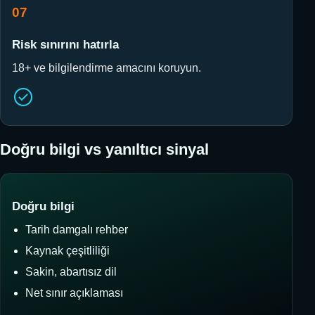
07
Risk sınırını hatırla
18+ ve bilgilendirme amacını koruyun.
Doğru bilgi vs yanıltıcı sinyal
Doğru bilgi
Tarih damgalı rehber
Kaynak çeşitliliği
Sakin, abartısız dil
Net sınır açıklaması