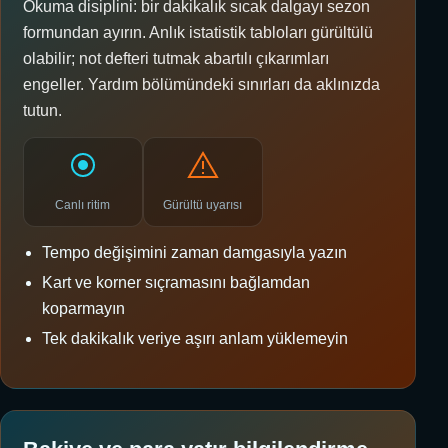
Okuma disiplini: bir dakikalık sıcak dalgayı sezon
formundan ayırın. Anlık istatistik tabloları gürültülü
olabilir; not defteri tutmak abartılı çıkarımları
engeller. Yardım bölümündeki sınırları da aklınızda
tutun.
Canlı ritim
Gürültü uyarısı
Tempo değişimini zaman damgasıyla yazın
Kart ve korner sıçramasını bağlamdan
koparmayın
Tek dakikalık veriye aşırı anlam yüklemeyin