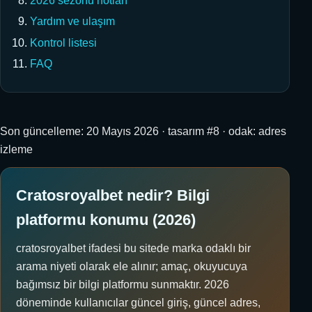
2026 sezonu notları
Yardım ve ulaşım
Kontrol listesi
FAQ
Son güncelleme: 20 Mayıs 2026
· tasarım #8 · odak: adres
izleme
Cratosroyalbet nedir? Bilgi
platformu konumu (2026)
cratosroyalbet ifadesi bu sitede marka odaklı bir
arama niyeti olarak ele alınır; amaç, okuyucuya
bağımsız bir bilgi platformu sunmaktır. 2026
döneminde kullanıcılar güncel giriş, güncel adres,