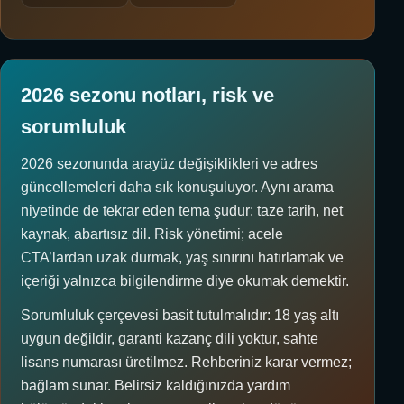
2026 sezonu notları, risk ve
sorumluluk
2026 sezonunda arayüz değişiklikleri ve adres
güncellemeleri daha sık konuşuluyor. Aynı arama
niyetinde de tekrar eden tema şudur: taze tarih, net
kaynak, abartısız dil. Risk yönetimi; acele
CTA’lardan uzak durmak, yaş sınırını hatırlamak ve
içeriği yalnızca bilgilendirme diye okumak demektir.
Sorumluluk çerçevesi basit tutulmalıdır: 18 yaş altı
uygun değildir, garanti kazanç dili yoktur, sahte
lisans numarası üretilmez. Rehberiniz karar vermez;
bağlam sunar. Belirsiz kaldığınızda yardım