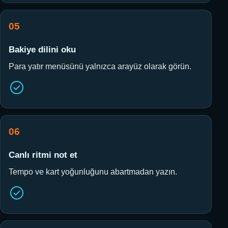
05
Bakiye dilini oku
Para yatır menüsünü yalnızca arayüz olarak görün.
06
Canlı ritmi not et
Tempo ve kart yoğunluğunu abartmadan yazın.