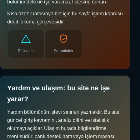
bölümündeki ne işe yaramaz listesine dönün.
Kısa özet: cratosroyalbet için bu sayfa işlem köprüsü
değil, okuma çerçevesidir.
Risk notu
Sorumluluk
Yardım ve ulaşım: bu site ne işe
yarar?
Yardım bölümünün işlevi sınırları yazmaktır. Bu site;
güncel giriş kavramını, analiz dilini ve istatistik
okumayı açıklar. Ulaşım burada bilgilendirme
menüsüdür; canlı destek hattı veya işlem masası