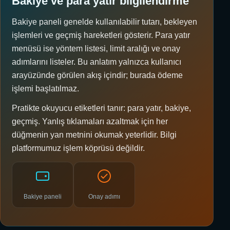
Bakiye ve para yatır bilgilendirme
Bakiye paneli genelde kullanılabilir tutarı, bekleyen
işlemleri ve geçmiş hareketleri gösterir. Para yatır
menüsü ise yöntem listesi, limit aralığı ve onay
adımlarını listeler. Bu anlatım yalnızca kullanıcı
arayüzünde görülen akış içindir; burada ödeme
işlemi başlatılmaz.
Pratikte okuyucu etiketleri tanır: para yatır, bakiye,
geçmiş. Yanlış tıklamaları azaltmak için her
düğmenin yan metnini okumak yeterlidir. Bilgi
platformumuz işlem köprüsü değildir.
Bakiye paneli
Onay adımı