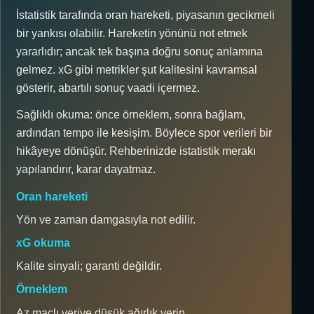
İstatistik tarafında oran hareketi, piyasanın gecikmeli
bir yankısı olabilir. Hareketin yönünü not etmek
yararlıdır; ancak tek başına doğru sonuç anlamına
gelmez. xG gibi metrikler şut kalitesini kavramsal
gösterir, abartılı sonuç vaadi içermez.
Sağlıklı okuma: önce örneklem, sonra bağlam,
ardından tempo ile kesişim. Böylece spor verileri bir
hikâyeye dönüşür. Rehberinizde istatistik merakı
yapılandırır, karar dayatmaz.
Oran hareketi
Yön ve zaman damgasıyla not edilir.
xG okuma
Kalite sinyali; garanti değildir.
Örneklem
Az maçlı veriye düşük ağırlık verin.