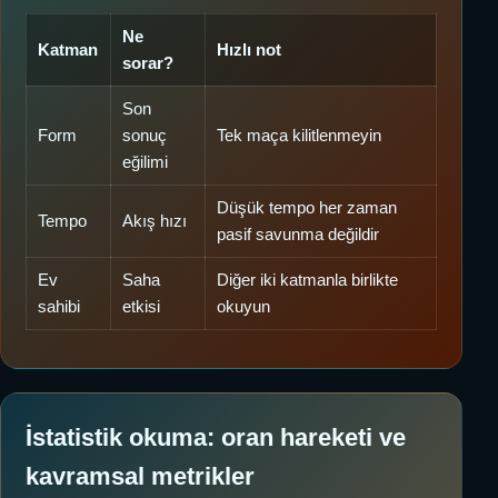
Ne
Katman
Hızlı not
sorar?
Son
Form
sonuç
Tek maça kilitlenmeyin
eğilimi
Düşük tempo her zaman
Tempo
Akış hızı
pasif savunma değildir
Ev
Saha
Diğer iki katmanla birlikte
sahibi
etkisi
okuyun
İstatistik okuma: oran hareketi ve
kavramsal metrikler