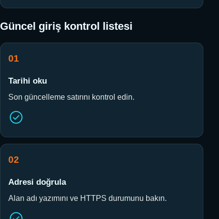
Güncel giriş kontrol listesi
01
Tarihi oku
Son güncelleme satırını kontrol edin.
02
Adresi doğrula
Alan adı yazımını ve HTTPS durumunu bakın.