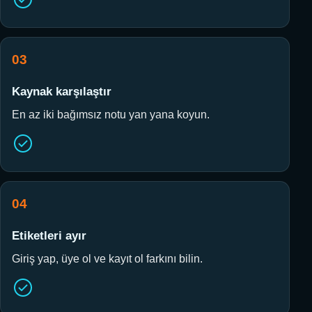
03
Kaynak karşılaştır
En az iki bağımsız notu yan yana koyun.
04
Etiketleri ayır
Giriş yap, üye ol ve kayıt ol farkını bilin.