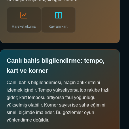
Hareket okuma
Kavram kartı
Canlı bahis bilgilendirme: tempo,
kart ve korner
Canlı bahis bilgilendirmesi, maçın anlık ritmini
izlemek içindir. Tempo yükseliyorsa top rakibe hızlı
gider; kart temposu artıyorsa faul yoğunluğu
yükselmiş olabilir. Korner sayısı ise saha eğimini
sınırlı biçimde ima eder. Bu gözlemler oyun
yönlendirme değildir.