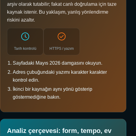
arşiv olarak tutabilir; fakat canlı doğrulama için taze
kaynak istenir. Bu yaklaşım, yanlış yönlendirme
riskini azaltır.
Tarih kontrolü
HTTPS / yazım
Sayfadaki
Mayıs 2026
damgasını okuyun.
Adres çubuğundaki yazımı karakter karakter
kontrol edin.
İkinci bir kaynağın aynı yönü gösterip
göstermediğine bakın.
Analiz çerçevesi: form, tempo, ev