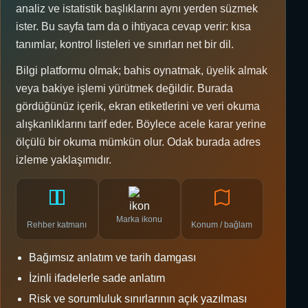
analiz ve istatistik başlıklarını aynı yerden süzmek
ister. Bu sayfa tam da o ihtiyaca cevap verir: kısa
tanımlar, kontrol listeleri ve sınırları net bir dil.
Bilgi platformu olmak; bahis oynatmak, üyelik almak
veya bakiye işlemi yürütmek değildir. Burada
gördüğünüz içerik, ekran etiketlerini ve veri okuma
alışkanlıklarını tarif eder. Böylece acele karar yerine
ölçülü bir okuma mümkün olur. Odak burada adres
izleme yaklaşımıdır.
Marka ikonu
Rehber katmanı
Konum / bağlam
Bağımsız anlatım ve tarih damgası
İzinli ifadelerle sade anlatım
Risk ve sorumluluk sınırlarının açık yazılması