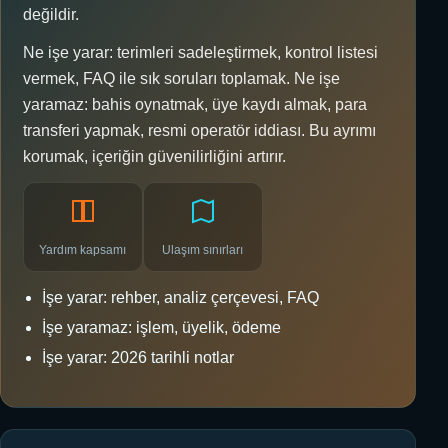
değildir.
Ne işe yarar: terimleri sadeleştirmek, kontrol listesi
vermek, FAQ ile sık soruları toplamak. Ne işe
yaramaz: bahis oynatmak, üye kaydı almak, para
transferi yapmak, resmi operatör iddiası. Bu ayrımı
korumak, içeriğin güvenilirliğini artırır.
Yardım kapsamı
Ulaşım sınırları
İşe yarar: rehber, analiz çerçevesi, FAQ
İşe yaramaz: işlem, üyelik, ödeme
İşe yarar: 2026 tarihli notlar