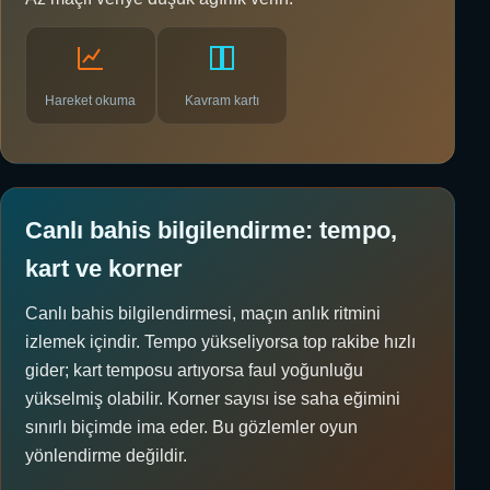
Hareket okuma
Kavram kartı
Canlı bahis bilgilendirme: tempo,
kart ve korner
Canlı bahis bilgilendirmesi, maçın anlık ritmini
izlemek içindir. Tempo yükseliyorsa top rakibe hızlı
gider; kart temposu artıyorsa faul yoğunluğu
yükselmiş olabilir. Korner sayısı ise saha eğimini
sınırlı biçimde ima eder. Bu gözlemler oyun
yönlendirme değildir.