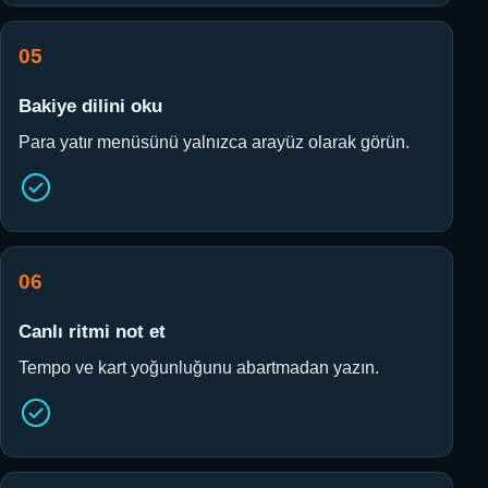
05
Bakiye dilini oku
Para yatır menüsünü yalnızca arayüz olarak görün.
06
Canlı ritmi not et
Tempo ve kart yoğunluğunu abartmadan yazın.