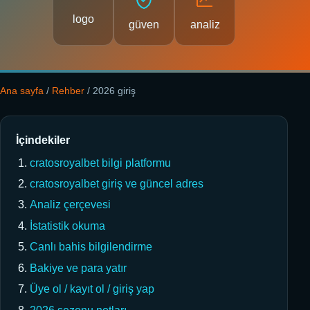
logo
güven
analiz
Ana sayfa
/
Rehber
/
2026 giriş
İçindekiler
cratosroyalbet bilgi platformu
cratosroyalbet giriş ve güncel adres
Analiz çerçevesi
İstatistik okuma
Canlı bahis bilgilendirme
Bakiye ve para yatır
Üye ol / kayıt ol / giriş yap