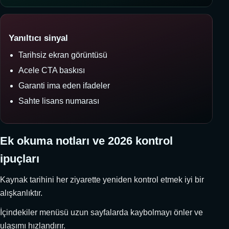
Yanıltıcı sinyal
Tarihsiz ekran görüntüsü
Acele CTA baskısı
Garanti ima eden ifadeler
Sahte lisans numarası
Ek okuma notları ve 2026 kontrol
ipuçları
Kaynak tarihini her ziyarette yeniden kontrol etmek iyi bir
alışkanlıktır.
İçindekiler menüsü uzun sayfalarda kaybolmayı önler ve
ulaşımı hızlandırır.