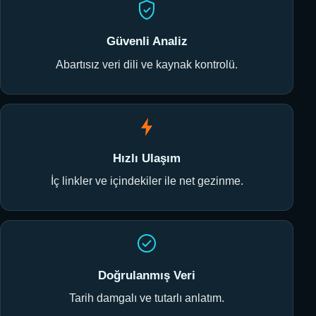
Güvenli Analiz
Abartısız veri dili ve kaynak kontrolü.
Hızlı Ulaşım
İç linkler ve içindekiler ile net gezinme.
Doğrulanmış Veri
Tarih damgalı ve tutarlı anlatım.