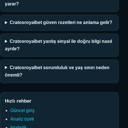
yarar?
Cratosroyalbet güven rozetleri ne anlama gelir?
Cratosroyalbet yanlış sinyal ile doğru bilgi nasıl
ayrılır?
Cratosroyalbet sorumluluk ve yaş sınırı neden
önemli?
Hızlı rehber
Güncel giriş
Analiz özeti
İstatistik