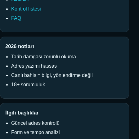
Kontrol listesi
FAQ
2026 notları
Tarih damgası zorunlu okuma
Adres yazımı hassas
Canlı bahis = bilgi, yönlendirme değil
18+ sorumluluk
İlgili başlıklar
Güncel adres kontrolü
Form ve tempo analizi