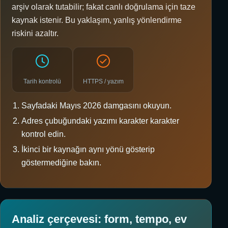
arşiv olarak tutabilir; fakat canlı doğrulama için taze
kaynak istenir. Bu yaklaşım, yanlış yönlendirme
riskini azaltır.
Tarih kontrolü
HTTPS / yazım
Sayfadaki
Mayıs 2026
damgasını okuyun.
Adres çubuğundaki yazımı karakter karakter
kontrol edin.
İkinci bir kaynağın aynı yönü gösterip
göstermediğine bakın.
Analiz çerçevesi: form, tempo, ev