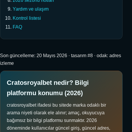
2026 sezonu notları
Yardım ve ulaşım
Kontrol listesi
FAQ
Son güncelleme: 20 Mayıs 2026
· tasarım #8 · odak: adres
izleme
Cratosroyalbet nedir? Bilgi
platformu konumu (2026)
cratosroyalbet ifadesi bu sitede marka odaklı bir
arama niyeti olarak ele alınır; amaç, okuyucuya
bağımsız bir bilgi platformu sunmaktır. 2026
döneminde kullanıcılar güncel giriş, güncel adres,