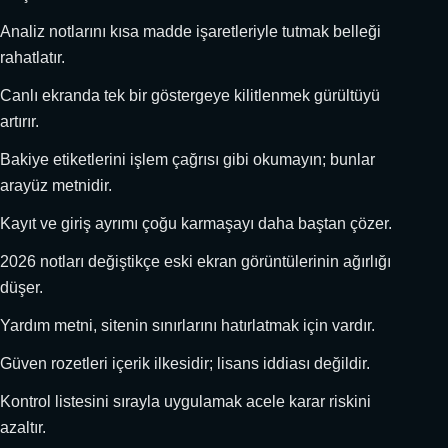
Analiz notlarını kısa madde işaretleriyle tutmak belleği
rahatlatır.
Canlı ekranda tek bir göstergeye kilitlenmek gürültüyü
artırır.
Bakiye etiketlerini işlem çağrısı gibi okumayın; bunlar
arayüz metnidir.
Kayıt ve giriş ayrımı çoğu karmaşayı daha baştan çözer.
2026 notları değiştikçe eski ekran görüntülerinin ağırlığı
düşer.
Yardım metni, sitenin sınırlarını hatırlatmak için vardır.
Güven rozetleri içerik ilkesidir; lisans iddiası değildir.
Kontrol listesini sırayla uygulamak acele karar riskini
azaltır.