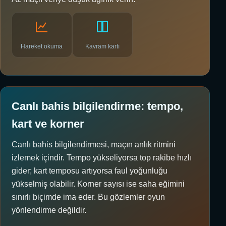
Hareket okuma
Kavram kartı
Canlı bahis bilgilendirme: tempo,
kart ve korner
Canlı bahis bilgilendirmesi, maçın anlık ritmini
izlemek içindir. Tempo yükseliyorsa top rakibe hızlı
gider; kart temposu artıyorsa faul yoğunluğu
yükselmiş olabilir. Korner sayısı ise saha eğimini
sınırlı biçimde ima eder. Bu gözlemler oyun
yönlendirme değildir.