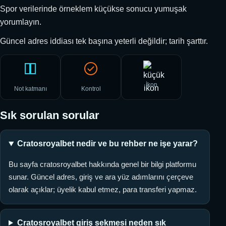
Spor verilerinde örneklem küçükse sonucu yumuşak
yorumlayın.
Güncel adres iddiası tek başına yeterli değildir; tarih şarttır.
İkon
Not katmanı
Kontrol
Sık sorulan sorular
Cratosroyalbet nedir ve bu rehber ne işe yarar?
Bu sayfa cratosroyalbet hakkında genel bir bilgi platformu
sunar. Güncel adres, giriş ve ara yüz adımlarını çerçeve
olarak açıklar; üyelik kabul etmez, para transferi yapmaz.
Cratosroyalbet giriş sekmesi neden sık