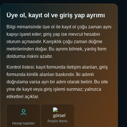
Üye ol, kayıt ol ve giriş yap ayrımı
Bilgi mimarisinde üye ol ile kayıt ol çoğu zaman aynı
kapıyı işaret eder; giriş yap ise mevcut hesabın
oturum açmasıdır. Karışıklık çoğu zaman düğme
metinlerinden doğar. Bu ayrımı bilmek, yanlış form
doldurma riskini azaltır.
Kontrol listesi: kayıt formunda iletişim alanları, giriş
formunda kimlik alanları baskındır. İki adımlı
doğrulama varsa ayrı bir adım olarak belirir. Bu site
yine de kayıt veya giriş işlemi sunmaz; yalnızca
etiketleri açıklar.
Arayüz ikonu
Hesap kapıları