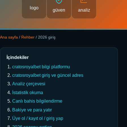
logo
güven
analiz
Ana sayfa
/
Rehber
/
2026 giriş
İçindekiler
cratosroyalbet bilgi platformu
cratosroyalbet giriş ve güncel adres
Analiz çerçevesi
İstatistik okuma
Canlı bahis bilgilendirme
Bakiye ve para yatır
Üye ol / kayıt ol / giriş yap