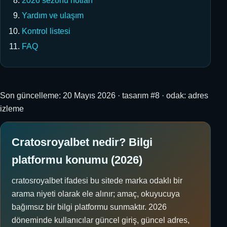
2026 sezonu notları
Yardım ve ulaşım
Kontrol listesi
FAQ
Son güncelleme: 20 Mayıs 2026
· tasarım #8 · odak: adres
izleme
Cratosroyalbet nedir? Bilgi
platformu konumu (2026)
cratosroyalbet ifadesi bu sitede marka odaklı bir
arama niyeti olarak ele alınır; amaç, okuyucuya
bağımsız bir bilgi platformu sunmaktır. 2026
döneminde kullanıcılar güncel giriş, güncel adres,