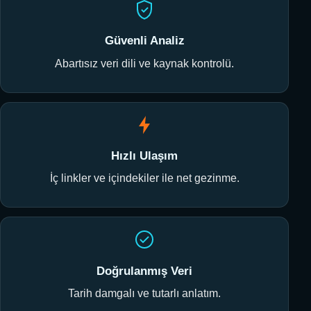
Güvenli Analiz
Abartısız veri dili ve kaynak kontrolü.
Hızlı Ulaşım
İç linkler ve içindekiler ile net gezinme.
Doğrulanmış Veri
Tarih damgalı ve tutarlı anlatım.