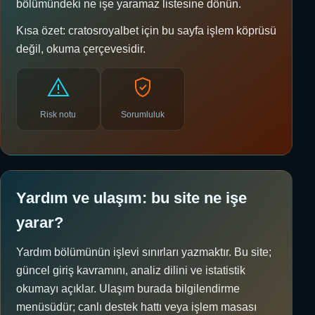
bölümündeki ne işe yaramaz listesine dönün.
Kısa özet: cratosroyalbet için bu sayfa işlem köprüsü
değil, okuma çerçevesidir.
Risk notu
Sorumluluk
Yardım ve ulaşım: bu site ne işe
yarar?
Yardım bölümünün işlevi sınırları yazmaktır. Bu site;
güncel giriş kavramını, analiz dilini ve istatistik
okumayı açıklar. Ulaşım burada bilgilendirme
menüsüdür; canlı destek hattı veya işlem masası