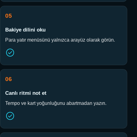
05
Bakiye dilini oku
Para yatır menüsünü yalnızca arayüz olarak görün.
06
Canlı ritmi not et
Tempo ve kart yoğunluğunu abartmadan yazın.