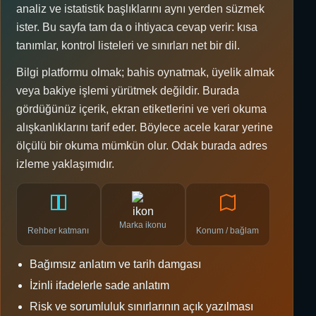
analiz ve istatistik başlıklarını aynı yerden süzmek
ister. Bu sayfa tam da o ihtiyaca cevap verir: kısa
tanımlar, kontrol listeleri ve sınırları net bir dil.
Bilgi platformu olmak; bahis oynatmak, üyelik almak
veya bakiye işlemi yürütmek değildir. Burada
gördüğünüz içerik, ekran etiketlerini ve veri okuma
alışkanlıklarını tarif eder. Böylece acele karar yerine
ölçülü bir okuma mümkün olur. Odak burada adres
izleme yaklaşımıdır.
Marka ikonu
Rehber katmanı
Konum / bağlam
Bağımsız anlatım ve tarih damgası
İzinli ifadelerle sade anlatım
Risk ve sorumluluk sınırlarının açık yazılması