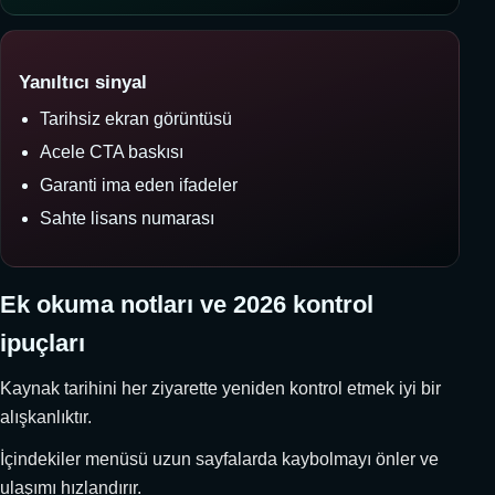
Yanıltıcı sinyal
Tarihsiz ekran görüntüsü
Acele CTA baskısı
Garanti ima eden ifadeler
Sahte lisans numarası
Ek okuma notları ve 2026 kontrol
ipuçları
Kaynak tarihini her ziyarette yeniden kontrol etmek iyi bir
alışkanlıktır.
İçindekiler menüsü uzun sayfalarda kaybolmayı önler ve
ulaşımı hızlandırır.