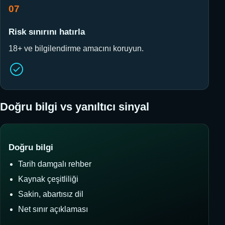
07
Risk sınırını hatırla
18+ ve bilgilendirme amacını koruyun.
Doğru bilgi vs yanıltıcı sinyal
Doğru bilgi
Tarih damgalı rehber
Kaynak çeşitliliği
Sakin, abartısız dil
Net sınır açıklaması