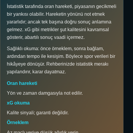
İstatistik tarafında oran hareketi, piyasanın gecikmeli
bir yankısı olabilir. Hareketin yönünü not etmek
yararlıdır; ancak tek başına doğru sonuç anlamına
gelmez. xG gibi metrikler şut kalitesini kavramsal
gösterir, abartılı sonuç vaadi içermez.
Sağlıklı okuma: önce örneklem, sonra bağlam,
ardından tempo ile kesişim. Böylece spor verileri bir
hikâyeye dönüşür. Rehberinizde istatistik merakı
yapılandırır, karar dayatmaz.
Oran hareketi
Yön ve zaman damgasıyla not edilir.
xG okuma
Kalite sinyali; garanti değildir.
Örneklem
Az maçlı veriye düşük ağırlık verin.