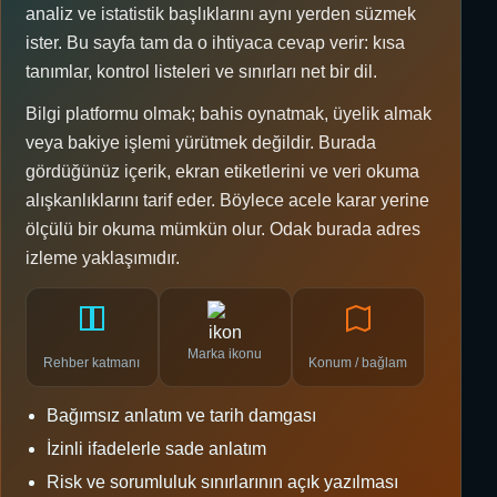
analiz ve istatistik başlıklarını aynı yerden süzmek
ister. Bu sayfa tam da o ihtiyaca cevap verir: kısa
tanımlar, kontrol listeleri ve sınırları net bir dil.
Bilgi platformu olmak; bahis oynatmak, üyelik almak
veya bakiye işlemi yürütmek değildir. Burada
gördüğünüz içerik, ekran etiketlerini ve veri okuma
alışkanlıklarını tarif eder. Böylece acele karar yerine
ölçülü bir okuma mümkün olur. Odak burada adres
izleme yaklaşımıdır.
Marka ikonu
Rehber katmanı
Konum / bağlam
Bağımsız anlatım ve tarih damgası
İzinli ifadelerle sade anlatım
Risk ve sorumluluk sınırlarının açık yazılması