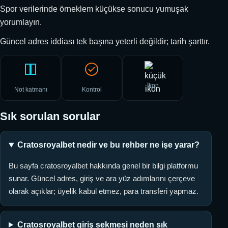
Spor verilerinde örneklem küçükse sonucu yumuşak
yorumlayın.
Güncel adres iddiası tek başına yeterli değildir; tarih şarttır.
İkon
Not katmanı
Kontrol
Sık sorulan sorular
Cratosroyalbet nedir ve bu rehber ne işe yarar?
Bu sayfa cratosroyalbet hakkında genel bir bilgi platformu
sunar. Güncel adres, giriş ve ara yüz adımlarını çerçeve
olarak açıklar; üyelik kabul etmez, para transferi yapmaz.
Cratosroyalbet giriş sekmesi neden sık