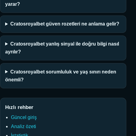
yarar?
Cratosroyalbet güven rozetleri ne anlama gelir?
Cratosroyalbet yanlış sinyal ile doğru bilgi nasıl
ayrılır?
Cratosroyalbet sorumluluk ve yaş sınırı neden
önemli?
Hızlı rehber
Güncel giriş
Analiz özeti
İstatistik