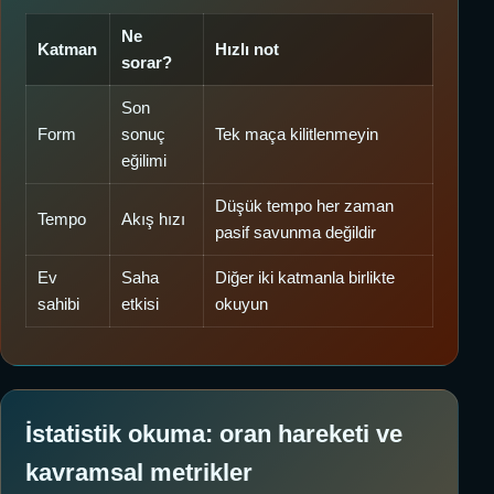
Ne
Katman
Hızlı not
sorar?
Son
Form
sonuç
Tek maça kilitlenmeyin
eğilimi
Düşük tempo her zaman
Tempo
Akış hızı
pasif savunma değildir
Ev
Saha
Diğer iki katmanla birlikte
sahibi
etkisi
okuyun
İstatistik okuma: oran hareketi ve
kavramsal metrikler