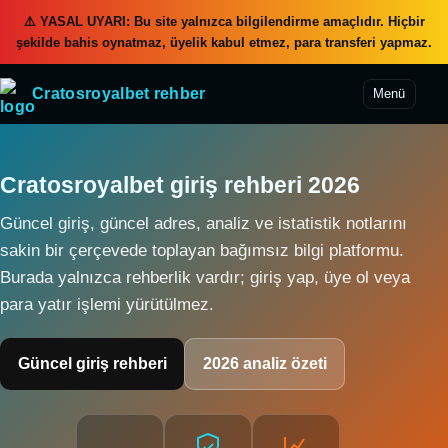
⚠️ YASAL UYARI: Bu site yalnızca bilgilendirme amaçlıdır. Hiçbir
şekilde bahis oynatmaz, üyelik kabul etmez, para transferi yapmaz.
Cratosroyalbet rehber
Menü
Cratosroyalbet giriş rehberi 2026
Güncel giriş, güncel adres, analiz ve istatistik notlarını
sakin bir çerçevede toplayan bağımsız bilgi platformu.
Burada yalnızca rehberlik vardır; giriş yap, üye ol veya
para yatır işlemi yürütülmez.
Güncel giriş rehberi
2026 analiz özeti