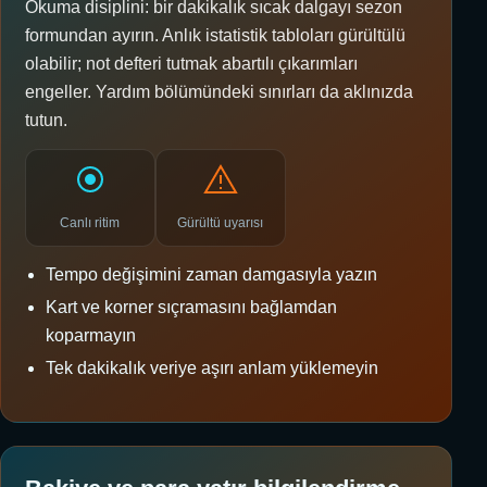
Okuma disiplini: bir dakikalık sıcak dalgayı sezon
formundan ayırın. Anlık istatistik tabloları gürültülü
olabilir; not defteri tutmak abartılı çıkarımları
engeller. Yardım bölümündeki sınırları da aklınızda
tutun.
Canlı ritim
Gürültü uyarısı
Tempo değişimini zaman damgasıyla yazın
Kart ve korner sıçramasını bağlamdan
koparmayın
Tek dakikalık veriye aşırı anlam yüklemeyin