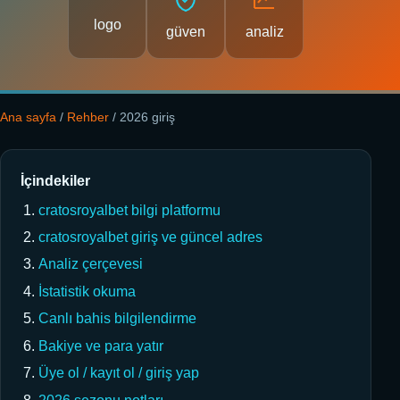
logo
güven
analiz
Ana sayfa
/
Rehber
/
2026 giriş
İçindekiler
cratosroyalbet bilgi platformu
cratosroyalbet giriş ve güncel adres
Analiz çerçevesi
İstatistik okuma
Canlı bahis bilgilendirme
Bakiye ve para yatır
Üye ol / kayıt ol / giriş yap