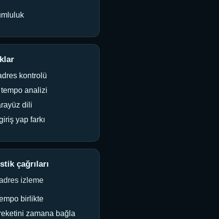
umluluk
ıklar
dres kontrolü
tempo analizi
rayüz dili
giriş yap farkı
stik çağrıları
 adres izleme
empo birlikte
reketini zamana bağla