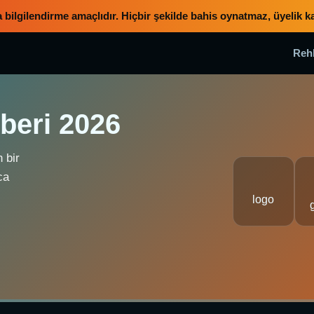
bilgilendirme amaçlıdır. Hiçbir şekilde bahis oynatmaz, üyelik k
Reh
hberi 2026
 bir
ca
logo