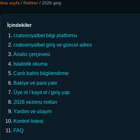
Ana sayfa
/
Rehber
/
2026 giriş
İçindekiler
cratosroyalbet bilgi platformu
cratosroyalbet giriş ve güncel adres
Analiz çerçevesi
İstatistik okuma
Canlı bahis bilgilendirme
Bakiye ve para yatır
Üye ol / kayıt ol / giriş yap
2026 sezonu notları
Yardım ve ulaşım
Kontrol listesi
FAQ