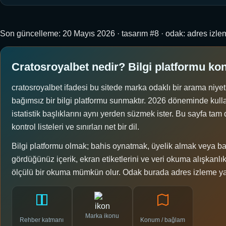
Son güncelleme: 20 Mayıs 2026
· tasarım #8 · odak: adres izle
Cratosroyalbet nedir? Bilgi platformu ko
cratosroyalbet ifadesi bu sitede marka odaklı bir arama niyet
bağımsız bir bilgi platformu sunmaktır. 2026 döneminde kullan
istatistik başlıklarını aynı yerden süzmek ister. Bu sayfa tam 
kontrol listeleri ve sınırları net bir dil.
Bilgi platformu olmak; bahis oynatmak, üyelik almak veya ba
gördüğünüz içerik, ekran etiketlerini ve veri okuma alışkanlık
ölçülü bir okuma mümkün olur. Odak burada adres izleme ya
Marka ikonu
Rehber katmanı
Konum / bağlam