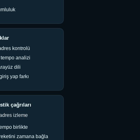
umluluk
ıklar
dres kontrolü
tempo analizi
rayüz dili
giriş yap farkı
stik çağrıları
 adres izleme
empo birlikte
reketini zamana bağla