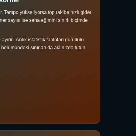
ir. Tempo yükseliyorsa top rakibe hızlı gider;
ner sayısı ise saha eğimini sınırlı biçimde
ırın. Anlık istatistik tabloları gürültülü
ım bölümündeki sınırları da aklınızda tutun.