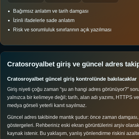
Bağımsız anlatım ve tarih damgası
İzinli ifadelerle sade anlatım
Risk ve sorumluluk sınırlarının açık yazılması
Cratosroyalbet giriş ve güncel adres taki
Cratosroyalbet güncel giriş kontrolünde bakılacaklar
Giriş niyeti çoğu zaman “şu an hangi adres görünüyor?” sorus
yalnızca bir kelimeye değil; tarih, alan adı yazımı, HTTPS ve 
medya görseli yeterli kanıt sayılmaz.
Güncel adres takibinde mantık şudur: önce zaman damgası
göstergeleri. Rehberiniz eski ekran görüntülerini arşiv olarak 
kaynak istenir. Bu yaklaşım, yanlış yönlendirme riskini azaltır