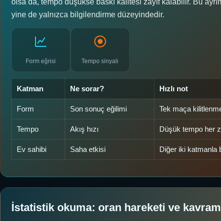
olsa da, tempo düşükse baskı kalitesi zayıf kalabilir. Bu ayrım
yine de yalnızca bilgilendirme düzeyindedir.
Form eğrisi
Tempo sinyali
Katman
Ne sorar?
Hızlı not
Form
Son sonuç eğilimi
Tek maça kilitlenm
Tempo
Akış hızı
Düşük tempo her z
Ev sahibi
Saha etkisi
Diğer iki katmanla 
İstatistik okuma: oran hareketi ve kavram