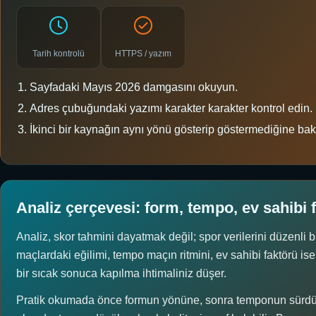
Tarih kontrolü
HTTPS / yazım
Sayfadaki
Mayıs 2026
damgasını okuyun.
Adres çubuğundaki yazımı karakter karakter kontrol edin.
İkinci bir kaynağın aynı yönü gösterip göstermediğine bak
Analiz çerçevesi: form, tempo, ev sahibi 
Analiz, skor tahmini dayatmak değil; spor verilerini düzenli
maçlardaki eğilimi, tempo maçın ritmini, ev sahibi faktörü ise
bir sıcak sonuca kapılma ihtimaliniz düşer.
Pratik okumada önce formun yönüne, sonra temponun sürdürüle