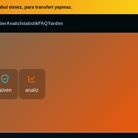
abul etmez, para transferi yapmaz.
ber
Analiz
İstatistik
FAQ
Yardım
güven
analiz