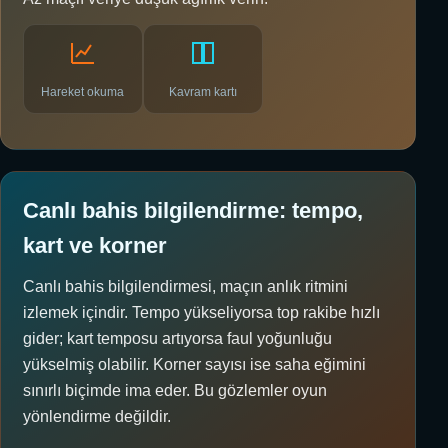
Hareket okuma
Kavram kartı
Canlı bahis bilgilendirme: tempo,
kart ve korner
Canlı bahis bilgilendirmesi, maçın anlık ritmini
izlemek içindir. Tempo yükseliyorsa top rakibe hızlı
gider; kart temposu artıyorsa faul yoğunluğu
yükselmiş olabilir. Korner sayısı ise saha eğimini
sınırlı biçimde ima eder. Bu gözlemler oyun
yönlendirme değildir.