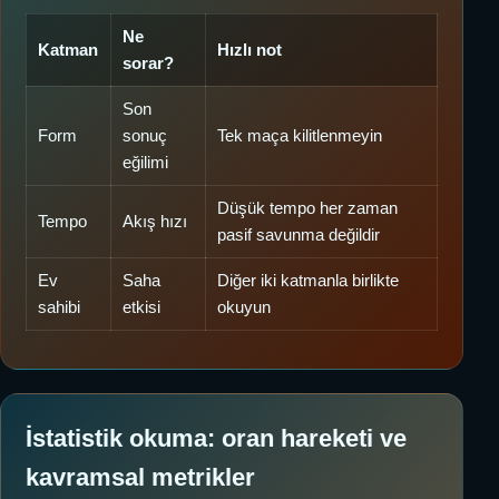
Ne
Katman
Hızlı not
sorar?
Son
Form
sonuç
Tek maça kilitlenmeyin
eğilimi
Düşük tempo her zaman
Tempo
Akış hızı
pasif savunma değildir
Ev
Saha
Diğer iki katmanla birlikte
sahibi
etkisi
okuyun
İstatistik okuma: oran hareketi ve
kavramsal metrikler