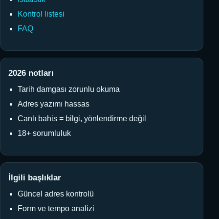
Kontrol listesi
FAQ
2026 notları
Tarih damgası zorunlu okuma
Adres yazımı hassas
Canlı bahis = bilgi, yönlendirme değil
18+ sorumluluk
İlgili başlıklar
Güncel adres kontrolü
Form ve tempo analizi