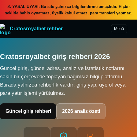
⚠️ YASAL UYARI: Bu site yalnızca bilgilendirme amaçlıdır. Hiçbir
şekilde bahis oynatmaz, üyelik kabul etmez, para transferi yapmaz.
Cratosroyalbet rehber
Menü
Cratosroyalbet giriş rehberi 2026
Güncel giriş, güncel adres, analiz ve istatistik notlarını
sakin bir çerçevede toplayan bağımsız bilgi platformu.
Burada yalnızca rehberlik vardır; giriş yap, üye ol veya
para yatır işlemi yürütülmez.
Güncel giriş rehberi
2026 analiz özeti