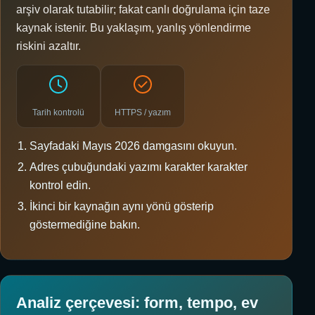
arşiv olarak tutabilir; fakat canlı doğrulama için taze
kaynak istenir. Bu yaklaşım, yanlış yönlendirme
riskini azaltır.
Tarih kontrolü
HTTPS / yazım
Sayfadaki
Mayıs 2026
damgasını okuyun.
Adres çubuğundaki yazımı karakter karakter
kontrol edin.
İkinci bir kaynağın aynı yönü gösterip
göstermediğine bakın.
Analiz çerçevesi: form, tempo, ev