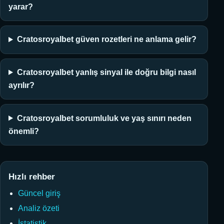
yarar?
Cratosroyalbet güven rozetleri ne anlama gelir?
Cratosroyalbet yanlış sinyal ile doğru bilgi nasıl
ayrılır?
Cratosroyalbet sorumluluk ve yaş sınırı neden
önemli?
Hızlı rehber
Güncel giriş
Analiz özeti
İstatistik