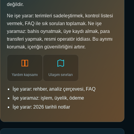
değildir.
Ne işe yarar: terimleri sadeleştirmek, kontrol listesi
vermek, FAQ ile sık soruları toplamak. Ne işe
yaramaz: bahis oynatmak, üye kaydı almak, para
transferi yapmak, resmi operatör iddiası. Bu ayrımı
korumak, içeriğin güvenilirliğini artırır.
Yardım kapsamı
Ulaşım sınırları
İşe yarar: rehber, analiz çerçevesi, FAQ
İşe yaramaz: işlem, üyelik, ödeme
İşe yarar: 2026 tarihli notlar