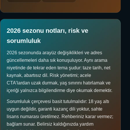
2026 sezonu notları, risk ve
sorumluluk
2026 sezonunda arayüz değişiklikleri ve adres
güncellemeleri daha sık konuşuluyor. Aynı arama
niyetinde de tekrar eden tema şudur: taze tarih, net
kaynak, abartısız dil. Risk yönetimi; acele
CTA’lardan uzak durmak, yaş sınırını hatırlamak ve
içeriği yalnızca bilgilendirme diye okumak demektir.
Sorumluluk çerçevesi basit tutulmalıdır: 18 yaş altı
uygun değildir, garanti kazanç dili yoktur, sahte
lisans numarası üretilmez. Rehberiniz karar vermez;
bağlam sunar. Belirsiz kaldığınızda yardım