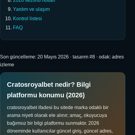
2026 sezonu notları
Yardım ve ulaşım
Kontrol listesi
FAQ
Son güncelleme: 20 Mayıs 2026
· tasarım #8 · odak: adres
izleme
Cratosroyalbet nedir? Bilgi
platformu konumu (2026)
cratosroyalbet ifadesi bu sitede marka odaklı bir
arama niyeti olarak ele alınır; amaç, okuyucuya
bağımsız bir bilgi platformu sunmaktır. 2026
döneminde kullanıcılar güncel giriş, güncel adres,