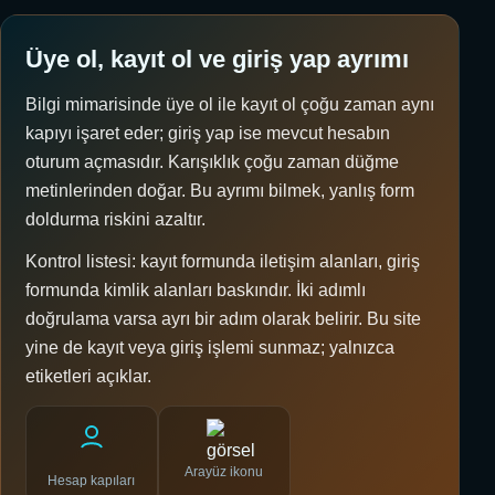
Üye ol, kayıt ol ve giriş yap ayrımı
Bilgi mimarisinde üye ol ile kayıt ol çoğu zaman aynı
kapıyı işaret eder; giriş yap ise mevcut hesabın
oturum açmasıdır. Karışıklık çoğu zaman düğme
metinlerinden doğar. Bu ayrımı bilmek, yanlış form
doldurma riskini azaltır.
Kontrol listesi: kayıt formunda iletişim alanları, giriş
formunda kimlik alanları baskındır. İki adımlı
doğrulama varsa ayrı bir adım olarak belirir. Bu site
yine de kayıt veya giriş işlemi sunmaz; yalnızca
etiketleri açıklar.
Arayüz ikonu
Hesap kapıları